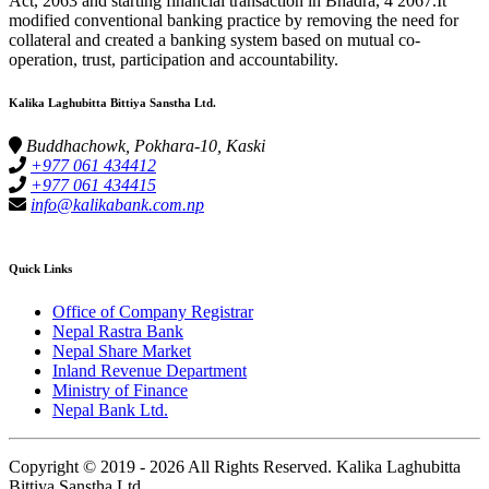
Act, 2063 and starting financial transaction in Bhadra, 4 2067.It
modified conventional banking practice by removing the need for
collateral and created a banking system based on mutual co-
operation, trust, participation and accountability.
Kalika Laghubitta Bittiya Sanstha Ltd.
Buddhachowk, Pokhara-10, Kaski
+977 061 434412
+977 061 434415
info@kalikabank.com.np
Quick Links
Office of Company Registrar
Nepal Rastra Bank
Nepal Share Market
Inland Revenue Department
Ministry of Finance
Nepal Bank Ltd.
Copyright © 2019 -
2026 All Rights Reserved. Kalika Laghubitta
Bittiya Sanstha Ltd.