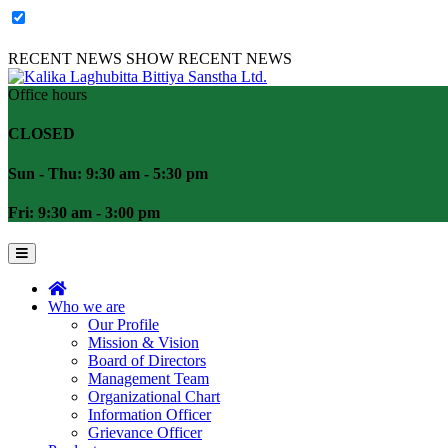
RECENT NEWS
SHOW RECENT NEWS
Office hours
CLOSED
Sun - Thu: 9:30 am - 5:30 pm
Fri: 9:30 am - 3:00 pm
Who we are
Our Profile
Mission & Vision
Board of Directors
Management Team
Organizational Chart
Information Officer
Grievance Officer