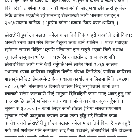
घर माइती नजीकै व्यवसाय भएको कारण राम्रोसँग व्यवसाय चल्न सकेन ।
बिहे गरेको ६ बर्षमा ३ सन्तानकी आमा बनेकी डालुमाया छोराछोरी हुर्काउन
निकै कठिन भएकोले श्रीमानलाई रोजगारको लागी भारतमा पठाइन् र
२०६४सालमा वालिङ ९ भुम्रेमा कोठा भाडामा लिएर बस्न थालिन् ।
छोराछोरी हुर्काउन पढाउन कोठा भाडा तिर्न निकै गाह्रो भएकोले उनी दिनभर
अरुको घरमा काम गरेर बिहान बेलुका छाक टार्न थालिन । भारत पठाएका
श्रीमान सम्पर्क विहिन भएपछि परिवारमा झन गाह्रो भएको तितो यथार्थ
सुनाउदै डालुमाया भन्छिन । घरपरिवार माइतीबाट साथ नपाए पनि
छोराछोरीका लागी पनि केही गर्नुपर्छ भन्ने लागेर मिती २०६६ सालमा
स्थापना भएको कालिका लघुुवित्त वित्तीय संस्था लिमिटेड( साबिक कालिका
माइका्रेक्रेडिट डेभलपमेन्ट बैंक ) शाखा कार्यालय वालिङमा मिति २०६७।
०४।०६ गते संस्थामा ७ दिनको तालिम लिई लघुुवित्तको कर्जा तथा
बचतको बारेमा जानकारी लिई समुुहमा दिदिबहिनी जम्मा गराइ आवद्द हुुनुु भयो
। त्यसपछि उहाँले मासिक वचत तथा कर्जाको कारोबार सुरु गर्नुभयो ।
सुरुमा रु ३००००।– कर्जा लिएर सानो होटल (चिया नास्ता)व्यवसाय
सुरुवात गरेकी डालुमाया क्रमस कर्जा रकम वृद्धि गर्दै नियमित कर्जा
कारोवार गरी छोराछोरी हुर्काउन पढाउन कोठा भाडा तिर्न बिस्तारै सहज हुदै
गयो पछी श्रीमान पनि सम्पर्कमा आई पैसा पठाउने, छोराछोरीले पनि होटलमा