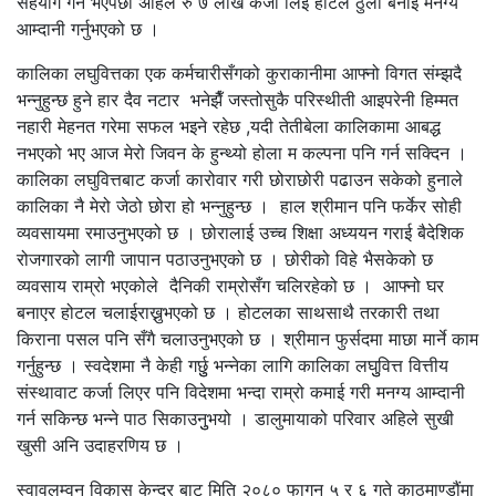
सहयोग गर्ने भएपछी अहिले रु ७ लाख कर्जा लिई होटल ठुलो बनाई मनग्य
आम्दानी गर्नुभएको छ ।
कालिका लघुवित्तका एक कर्मचारीसँगको कुराकानीमा आफ्नो विगत संम्झदै
भन्नुहुन्छ हुने हार दैव नटार भनेझैँ जस्तोसुकै परिस्थीती आइपरेनी हिम्मत
नहारी मेहनत गरेमा सफल भइने रहेछ ,यदी तेतीबेला कालिकामा आबद्ध
नभएको भए आज मेरो जिवन के हुन्थ्यो होला म कल्पना पनि गर्न सक्दिन ।
कालिका लघुवित्तबाट कर्जा कारोवार गरी छोराछोरी पढाउन सकेको हुनाले
कालिका नै मेरो जेठो छोरा हो भन्नुहुन्छ । हाल श्रीमान पनि फर्केर सोही
व्यवसायमा रमाउनुभएको छ । छोरालाई उच्च शिक्षा अध्ययन गराई बैदेशिक
रोजगारको लागी जापान पठाउनुभएको छ । छोरीको विहे भैसकेको छ
व्यवसाय राम्रो भएकोले दैनिकी राम्रोसँग चलिरहेको छ । आफ्नो घर
बनाएर होटल चलाईराख्नुभएको छ । होटलका साथसाथै तरकारी तथा
किराना पसल पनि सँगै चलाउनुभएको छ । श्रीमान फुर्सदमा माछा मार्ने काम
गर्नुहुन्छ । स्वदेशमा नै केही गर्छुु भन्नेका लागि कालिका लघुुवित्त वित्तीय
संस्थावाट कर्जा लिएर पनि विदेशमा भन्दा राम्रो कमाई गरी मनग्य आम्दानी
गर्न सकिन्छ भन्ने पाठ सिकाउनुुभयो । डालुमायाको परिवार अहिले सुखी
खुसी अनि उदाहरणिय छ ।
स्वावलम्वन विकास केन्द्र बाट मिति २०८० फागुन ५ र ६ गते काठमाण्डौंमा