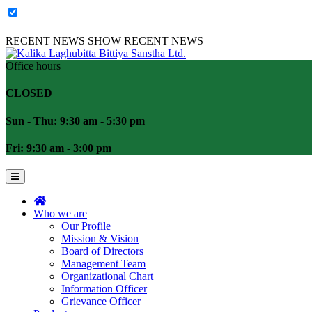
RECENT NEWS
SHOW RECENT NEWS
Office hours
CLOSED
Sun - Thu: 9:30 am - 5:30 pm
Fri: 9:30 am - 3:00 pm
Who we are
Our Profile
Mission & Vision
Board of Directors
Management Team
Organizational Chart
Information Officer
Grievance Officer