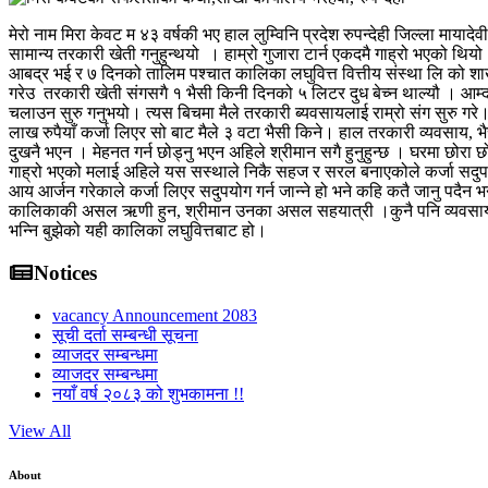
मेरो नाम मिरा केवट म ४३ वर्षकी भए हाल लुम्विनि प्रदेश रुपन्देही जिल्ला मायाद
सामान्य तरकारी खेती गनुहुन्थयो । हाम्रो गुजारा टार्न एकदमै गाह्रो भएको थिय
आबद्र भई र ७ दिनको तालिम पश्चात कालिका लघुवित्त वित्तीय संस्था लि को 
गरेउ तरकारी खेती संगसगै १ भैसी किनी दिनको ५ लिटर दुध बेच्न थाल्यौ । आम्दान
चलाउन सुरु गनुभयो। त्यस बिचमा मैले तरकारी ब्यवसायलाई राम्रो संग सुरु गरे।
लाख रुपैयाँ कर्जा लिएर सो बाट मैले ३ वटा भैसी किने। हाल तरकारी व्यवसाय, भै
दुखनै भएन । मेहनत गर्न छोड्नु भएन अहिले श्रीमान सगै हुनुहुन्छ । घरमा छोरा छ
गाह्रो भएको मलाई अहिले यस सस्थाले निकै सहज र सरल बनाएकोले कर्जा सदुपयोग ग
आय आर्जन गरेकाले कर्जा लिएर सदुपयोग गर्न जान्ने हो भने कहि कतै जानु पदै
कालिकाकी असल ऋणी हुन, श्रीमान उनका असल सहयात्री ।कुनै पनि व्यवसाय सफल 
भन्नि बुझेको यही कालिका लघुवित्तबाट हो।
Notices
vacancy Announcement 2083
सूची दर्ता सम्बन्धी सूचना
व्याजदर सम्बन्धमा
व्याजदर सम्बन्धमा
नयाँ वर्ष २०८३ को शुभकामना !!
View All
About