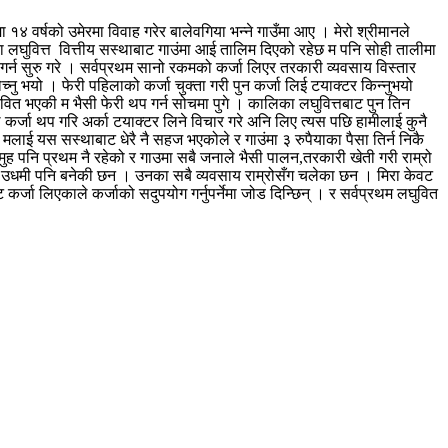
मा १४ वर्षको उमेरमा विवाह गरेर बालेवगिया भन्ने गाउँमा आए । मेरो श्रीमानले
िका लघुवित्त वित्तीय सस्थाबाट गाउंमा आई तालिम दिएको रहेछ म पनि सोही तालीमा
न सुरु गरे । सर्वप्रथम सानो रकमको कर्जा लिएर तरकारी व्यवसाय विस्तार
नु भयो । फेरी पहिलाको कर्जा चुक्ता गरी पुन कर्जा लिई टयाक्टर किन्नुभयो
ावित भएकी म भैसी फेरी थप गर्न सोचमा पुगे । कालिका लघुवित्तबाट पुन तिन
े कर्जा थप गरि अर्का टयाक्टर लिने विचार गरे अनि लिए त्यस पछि हामीलाई कुनै
ले मलाई यस सस्थाबाट धेरै नै सहज भएकोले र गाउंमा ३ रुपैयाका पैसा तिर्न निकै
ुह पनि प्रथम नै रहेको र गाउमा सबै जनाले भैसी पालन,तरकारी खेती गरी राम्रो
सफल उधमी पनि बनेकी छन । उनका सबै व्यवसाय राम्रोसँग चलेका छन । मिरा केवट
लिएकाले कर्जाको सदुपयोग गर्नुपर्नेमा जोड दिन्छिन् । र सर्वप्रथम लघुवित