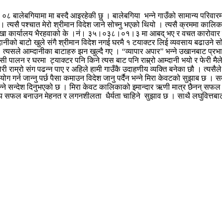
ेवी ०८ बालेबगियामा मा बस्दै आइरहेकी छु । बालेबगिया भन्ने गाउँको सामान्य परिवार
ो । त्यसै पश्चात मेरो श्रीमान विदेश जाने सोच्नु भएको थियो । त्यसै क्रममा काल
शाखा कार्यालय भैरहवाको के ।नं। ३५।०३८।०१।३ मा आबद् भए र वचत कारोवार गर्
ीको बाटो खुले संगै श्रीमान विदेश नगई घरमै १ टयाक्टर लिई व्यवसाय बढाउने सोच्
 त्यसले आम्दानीका बाटाहरु झन खुल्दै गए । “व्यापार अपार” भन्ने उखानबाट प्रभ
सी पालन र घरमा ट्याक्टर पनि किने त्यस बाट पनि राम्र्रो आम्दानी भयो र फेरी मैल
ोरी राम्रो संग पढन्न पाए र अहिले हामी गाउँकै उदाहणीय व्यक्ति बनेका छौ । त्यसै
र्न जान्नु पर्छ पैसा कमाउन विदेश जानु पर्दैन भन्ने मिरा केवटको सुझाब छ । सम
न भन्ने सन्देश दिनुभएको छ । मिरा केवट कालिकाको इमान्दार ऋणी मात्र छैनन् 
बनाउन मेहनत र लगनशीलता धैर्यता चाहिने सुझाव छ । साथै लघुवित्तबाट कर्जा 